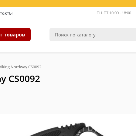
такты
ПН-ПТ 10:00 - 18:00
г товаров
iking Nordway CS0092
y CS0092