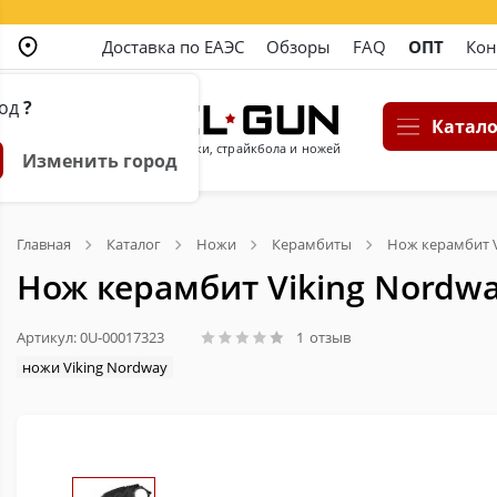
Доставка по ЕАЭС
Обзоры
FAQ
ОПТ
Кон
род
?
Катало
Магазин пневматики, страйкбола и ножей
Изменить город
Главная
Каталог
Ножи
Керамбиты
Нож керамбит V
Нож керамбит Viking Nordwa
Артикул: 0U-00017323
1
отзыв
ножи Viking Nordway