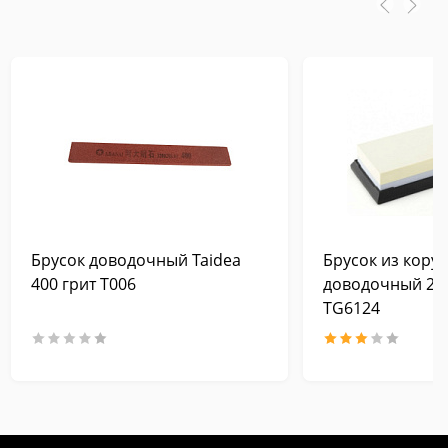
Брусок доводочный Taidea
Брусок из кору
400 грит T006
доводочный 240
TG6124