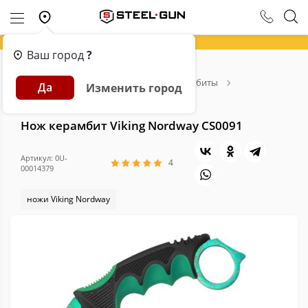
Ваш город
?
Главная
Каталог
Ножи
Керамбиты
Да
Изменить город
Нож керамбит Viking Nordway CS0091
Нож керамбит Viking Nordway CS0091
Артикул: 0U-
4
00014379
ножи Viking Nordway