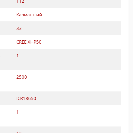
112
Карманный
33
CREE XHP50
в
1
2500
ICR18650
в
1