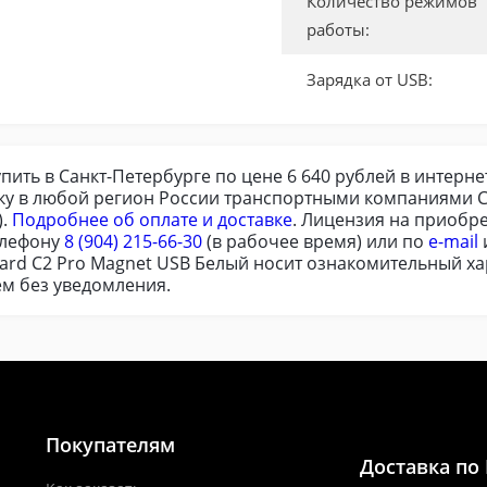
Количество режимов
работы:
Зарядка от USB:
пить в Санкт-Петербурге по цене 6 640 рублей в интерн
вку в любой регион России транспортными компаниями С
).
Подробнее об оплате и доставке
. Лицензия на приобр
елефону
8 (904) 215-66-30
(в рабочее время) или по
e-mail
ard C2 Pro Magnet USB Белый носит ознакомительный хар
м без уведомления.
Покупателям
Доставка по