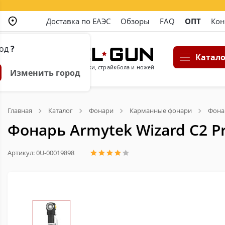
Доставка по ЕАЭС
Обзоры
FAQ
ОПТ
Кон
род
?
Катало
Магазин пневматики, страйкбола и ножей
Изменить город
Главная
Каталог
Фонари
Карманные фонари
Фона
Фонарь Armytek Wizard C2 P
Артикул: 0U-00019898