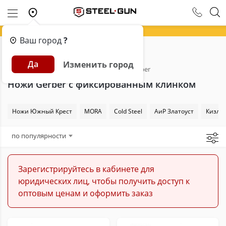
Ваш город
?
Главная
Каталог
Ножи
Да
Изменить город
Ножи с фиксированным клинком
Gerber
Ножи Gerber с фиксированным клинком
Ножи Южный Крест
MORA
Cold Steel
АиР Златоуст
Кизля
по популярности
Зарегистрируйтесь в кабинете для
юридических лиц, чтобы получить доступ к
оптовым ценам и оформить заказ