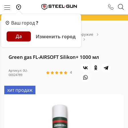
Ваш город
?
Главная
Каталог
Страйкбольное оружие
Да
Изменить город
Расходники для страйкбола
Green gas
Green gas FL-AIRSOFT Silikon+ 1000 мл
Green gas FL-AIRSOFT Silikon+ 1000 мл
Артикул: 0U-
4
00024789
хит продаж