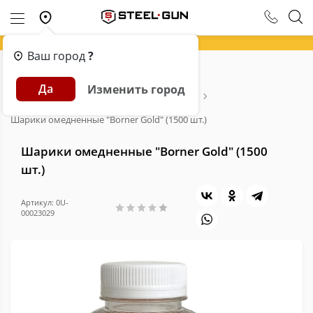
Ваш город
?
Главная
Каталог
Пневматика
Да
Изменить город
Аксессуары и расходники для пневматики
Дробь для пневматики
Шарики омедненные "Borner Gold" (1500 шт.)
Шарики омедненные "Borner Gold" (1500
шт.)
Артикул: 0U-
00023029