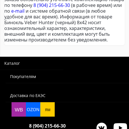
по телефону
8 (904) 215-66-30
(в рабочее время) или
по
e-mail
и системе обратной связи (в любое
удобное для вас время). Информация от товаре
Бинокль Veber Hunter (черный) 8х42 носит
ознакомительный характер, характеристики,
внешний вид, цвет и комплектация могут быть
изменены производителем без уведомления.
Каталог
Покупателям
Доставка по ЕАЭС
WB
OZON
ЯМ
8 (904) 215-66-30