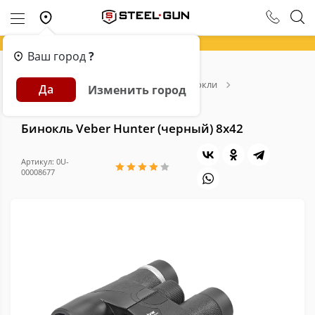
Ваш город
?
Главная
Каталог
Оптика
Бинокли
Да
Изменить город
Бинокль Veber Hunter (черный) 8х42
Бинокль Veber Hunter (черный) 8х42
Артикул: 0U-
00008677