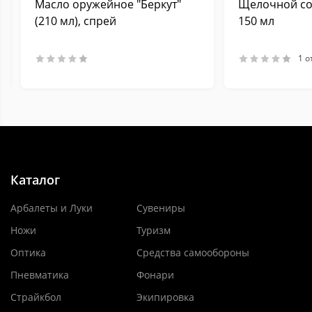
Масло оружейное "Беркут"
Щелочной сос
(210 мл), спрей
150 мл
1 о
Каталог
Арбалеты и Луки
Сувениры
Ножи
Туризм
Оптика
Средства самообороны
Пневматика
Фонари
Страйкбол
Экипировка