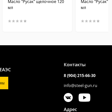
Масло "Русак" щелочное 120
Масло "Русак" 
мл
мл
Контакты
 ЕАЭС
8 (904) 215-66-30
ЯМ
info@steel-gun.ru
Адрес