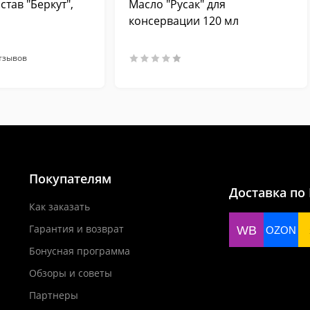
тав "Беркут",
Масло "Русак" для
консервации 120 мл
тзывов
Покупателям
Доставка по
Как заказать
Гарантия и возврат
WB
OZON
Бонусная программа
Обзоры и советы
Партнеры