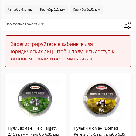
Мишени и пулеулавливатели
Калибр 4,5 мм
Калибр 5,5 мм
Калибр 6,35 мм
Наборы для чистки
по популярности
Пули
Зарегистрируйтесь в кабинете для
юридических лиц, чтобы получить доступ к
Насосы
оптовым ценам и оформить заказ
Чехлы и кобуры
Шнуры пистолетные
Пули Люман "Field Target",
Пульки Люман "Domed
2.15 грамм, калибр 6,35 мм
Pellets", 1,75 гр, калибр 6,35