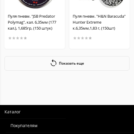
Пуля пневм. "JSB Predator
Пуля пневм. "H&N Baracuda"
Polymag", кал. 6,35мм (177
Hunter Extreme
кал.), 1,685гр, (150 штук)
к.6,35мм,1,83 г, (150шт)
Показать еще
Каталог
Покупателям