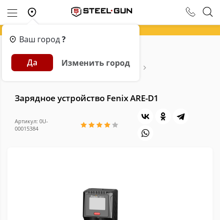
Ваш город
?
Главная
Каталог
Фонари
Да
Изменить город
Элементы питания и зарядные устройства
Зарядное устройство Fenix ARE-D1
Зарядное устройство Fenix ARE-D1
Артикул: 0U-
00015384