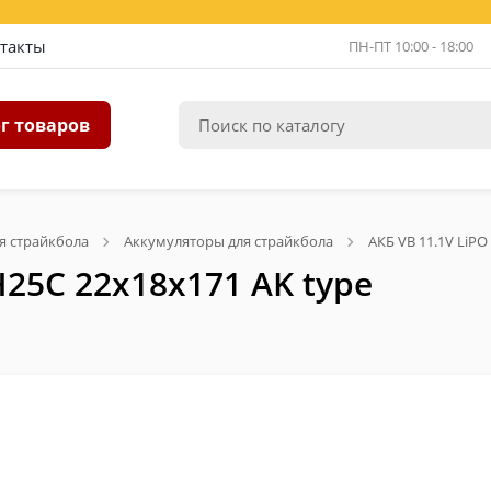
такты
ПН-ПТ 10:00 - 18:00
г товаров
я страйкбола
Аккумуляторы для страйкбола
АКБ VB 11.1V LiP
H25C 22x18x171 AK type